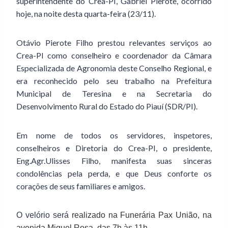
superintendente do Crea-PI, Gabriel Pierote,
ocorrido
hoje,
na noite desta quarta
-feira (
23/11
).
Otávio Pierote Filho
prestou relevantes serviços ao
Crea-PI como conselheiro e coordenador da Câmara
Especializada de Agronomia deste Conselho Regional, e
era reconhecido pelo seu trabalho na Prefeitura
Municipal de Teresina
e na Secretaria do
Desenvolvimento Rural do Estado do Piauí (SDR/PI).
E
m nome de todos os servidores, inspetores,
conselheiros e Diretoria do Crea-PI, o presidente,
Eng.Agr.Ulisses Filho, manifesta suas sinceras
condolências pela perda, e que Deus conforte os
corações de seus familiares e amigos.
O velório será
realizado na Funerária Pax União, na
avenida Miguel Rosa, das 7h às 11h.