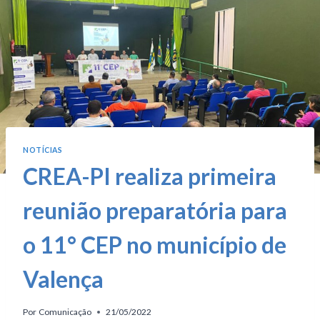
NOTÍCIAS
CREA-PI realiza primeira
reunião preparatória para
o 11° CEP no município de
Valença
Por
Comunicação
21/05/2022