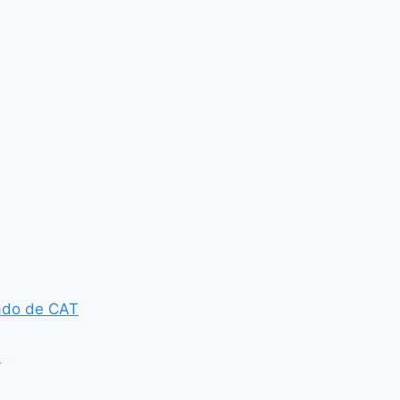
tado de CAT
á