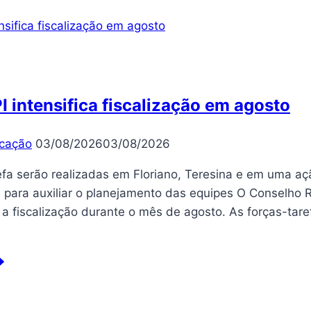
resenta
oposta
mitê
cnico
rante
 intensifica fiscalização em agosto
contro
om
cação
03/08/2026
03/08/2026
genheiros
cânicos
efa serão realizadas em Floriano, Teresina e em uma a
s para auxiliar o planejamento das equipes O Conselho 
ar a fiscalização durante o mês de agosto. As forças-ta
EA-
tensifica