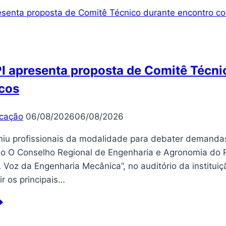
fé
rde
m
omenagem
 apresenta proposta de Comitê Técni
s
cos
is
cação
06/08/2026
06/08/2026
niu profissionais da modalidade para debater demandas 
o O Conselho Regional de Engenharia e Agronomia do Pia
 Voz da Engenharia Mecânica”, no auditório da instituiç
ir os principais…
EA-