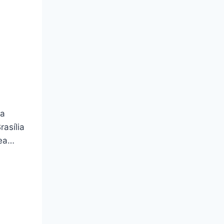
va
rasília
rea…