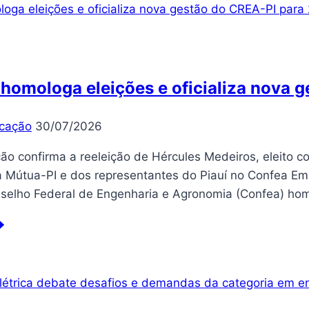
scalização
m
osto
homologa eleições e oficializa nova
cação
30/07/2026
o confirma a reeleição de Hércules Medeiros, eleito c
a Mútua-PI e dos representantes do Piauí no Confea Em s
nselho Federal de Engenharia e Agronomia (Confea) ho
nfea
mologa
eições
cializa