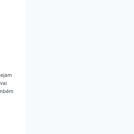
sejam
vai
também