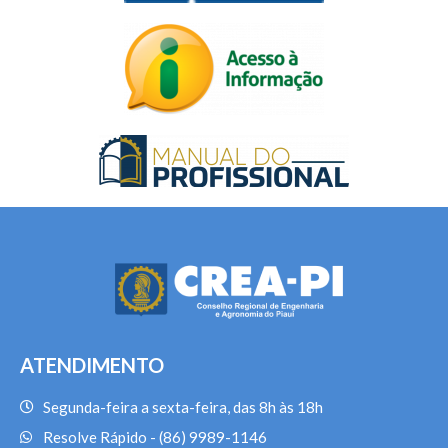
ATENDIMENTO
Segunda-feira a sexta-feira, das 8h às 18h
Resolve Rápido - (86) 9989-1146