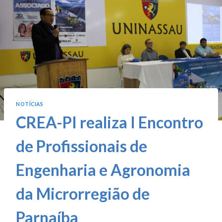
NOTÍCIAS
CREA-PI realiza I Encontro
de Profissionais de
Engenharia e Agronomia
da Microrregião de
Parnaíba