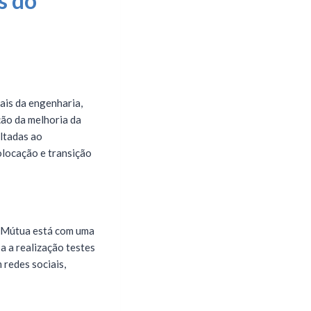
s do
ais da engenharia,
ção da melhoria da
ltadas ao
olocação e transição
a Mútua está com uma
a a realização testes
redes sociais,