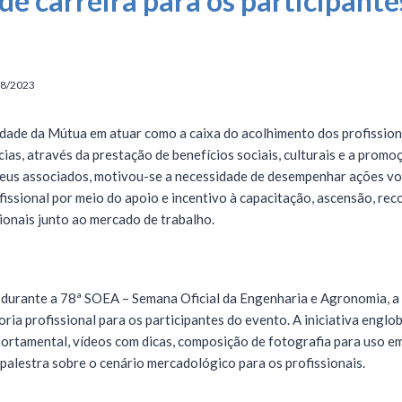
de carreira para os participante
08/2023
idade da Mútua em atuar como a caixa do acolhimento dos profission
as, através da prestação de benefícios sociais, culturais e a promo
seus associados, motivou-se a necessidade de desempenhar ações vo
issional por meio do apoio e incentivo à capacitação, ascensão, rec
sionais junto ao mercado de trabalho.
 durante a 78ª SOEA – Semana Oficial da Engenharia e Agronomia, 
ria profissional para os participantes do evento. A iniciativa englob
tamental, vídeos com dicas, composição de fotografia para uso em 
 palestra sobre o cenário mercadológico para os profissionais.