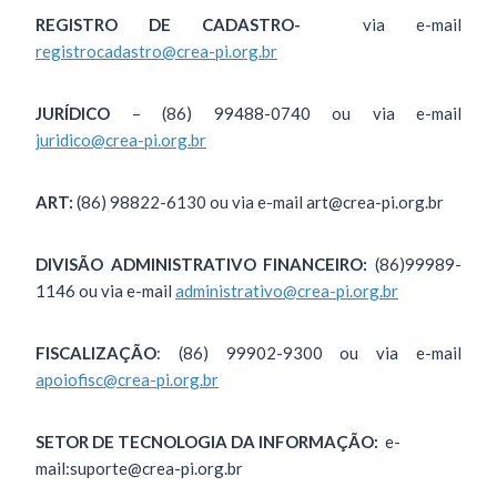
REGISTRO DE CADASTRO-
via e-mail
registrocadastro@crea-pi.org.br
JURÍDICO
– (86) 99488-0740 ou via e-mail
juridico@crea-pi.org.br
ART:
(86) 98822-6130 ou via e-mail art@crea-pi.org.br
DIVISÃO ADMINISTRATIVO FINANCEIRO:
(86)99989-
1146 ou via e-mail
administrativo@crea-pi.org.br
FISCALIZAÇÃO
: (86) 99902-9300 ou via e-mail
apoiofisc@crea-pi.org.br
SETOR DE TECNOLOGIA DA INFORMAÇÃO:
e-
mail:suporte@crea-pi.org.br