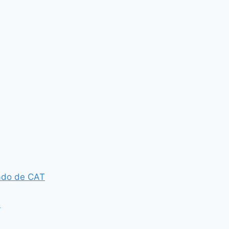
tado de CAT
á