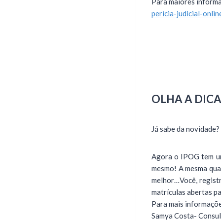
Para maiores informa
pericia-judicial-onlin
OLHA A DIC
Já sabe da novidade?
Agora o IPOG tem um
mesmo! A mesma quali
melhor…Você, registr
matrículas abertas p
Para mais informaçõe
Samya Costa- Consul