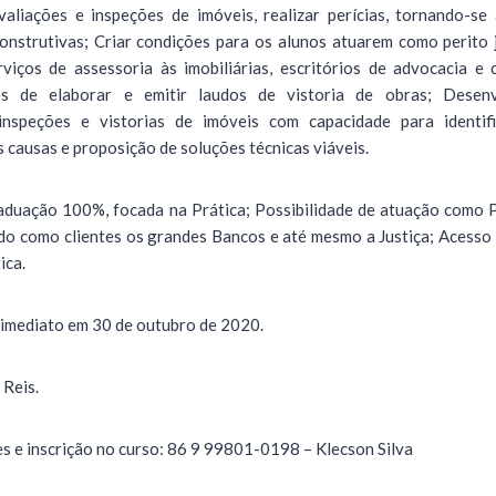
valiações e inspeções de imóveis, realizar perícias, tornando-se 
construtivas; Criar condições para os alunos atuarem como perito j
rviços de assessoria às imobiliárias, escritórios de advocacia e
zes de elaborar e emitir laudos de vistoria de obras; Desenv
inspeções e vistorias de imóveis com capacidade para identifi
 causas e proposição de soluções técnicas viáveis.
aduação 100%, focada na Prática; Possibilidade de atuação como Pe
ndo como clientes os grandes Bancos e até mesmo a Justiça; Acess
ica.
o imediato em 30 de outubro de 2020.
Reis.
s e inscrição no curso: 86 9 99801-0198 – Klecson Silva