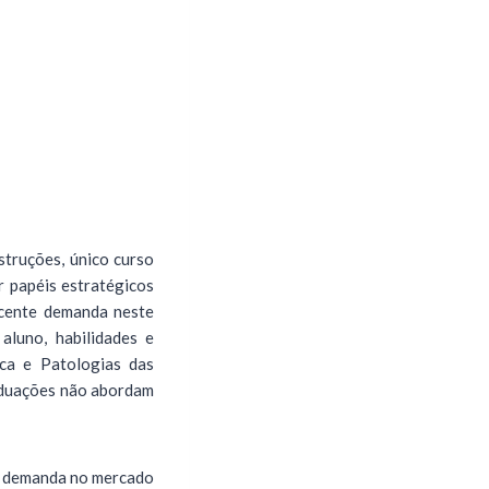
truções, único curso
r papéis estratégicos
scente demanda neste
luno, habilidades e
ica e Patologias das
aduações não abordam
ta demanda no mercado