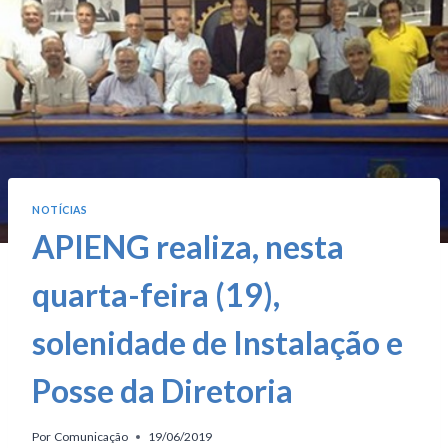
NOTÍCIAS
APIENG realiza, nesta
quarta-feira (19),
solenidade de Instalação e
Posse da Diretoria
Por
Comunicação
19/06/2019