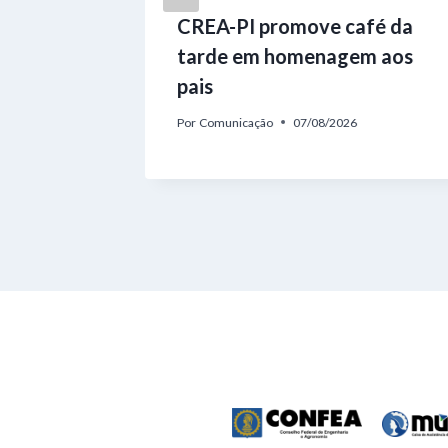
reeleito
CREA-PI promove café da
-PI com
tarde em homenagem aos
s
pais
Por
Comunicação
07/08/2026