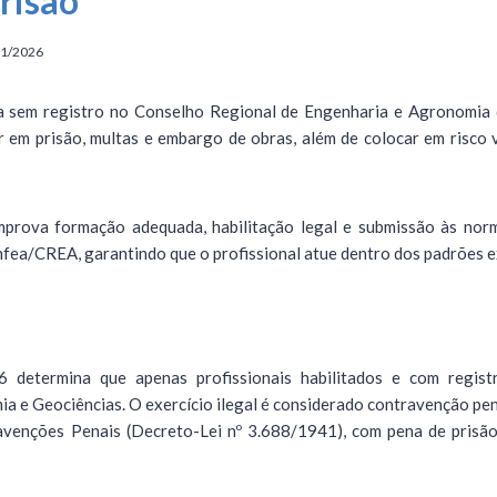
prisão
01/2026
a sem registro no Conselho Regional de Engenharia e Agronomia 
ar em prisão, multas e embargo de obras, além de colocar em risco
mprova formação adequada, habilitação legal e submissão às norma
nfea/CREA, garantindo que o profissional atue dentro dos padrões e
6 determina que apenas profissionais habilitados e com regis
a e Geociências. O exercício ilegal é considerado contravenção pen
avenções Penais (Decreto-Lei nº 3.688/1941), com pena de prisão