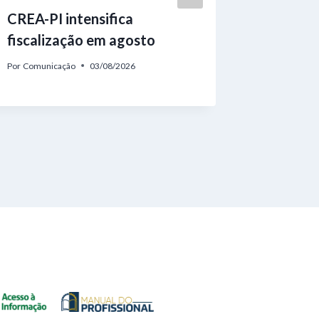
CREA-PI intensifica
Confea 
fiscalização em agosto
oficiali
CREA-P
Por
Comunicação
03/08/2026
Por
Comunic