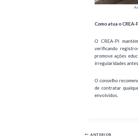
As
Como atua o CREA-P
O CREA-PI mantém f
verificando registr
promove ações educat
irregularidades ante
O conselho recomenda
de contratar qualque
envolvidos.
ANTERIOR