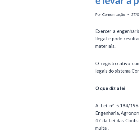
e levar à 
Por
Comunicação
27/
Exercer a engenhari
ilegal e pode result
materiais.
O registro ativo co
legais do sistema Co
O que diz a lei
A Lei nº 5.194/196
Engenharia, Agronomi
47 da Lei das Contr
multa .