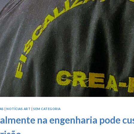
AS
|
NOTÍCIAS ART
|
SEM CATEGORIA
galmente na engenharia pode cus