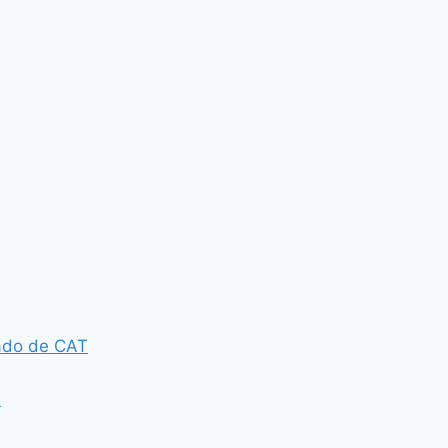
tado de CAT
á